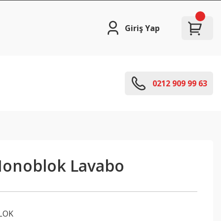
Giriş Yap
0212 909 99 63
Monoblok Lavabo
LOK