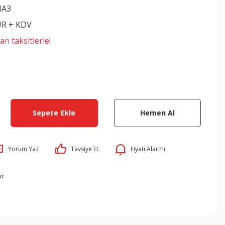
NA3
UR + KDV
n taksitlerle!
Sepete Ekle
Hemen Al
Yorum Yaz
Tavsiye Et
Fiyatı Alarmı
ır