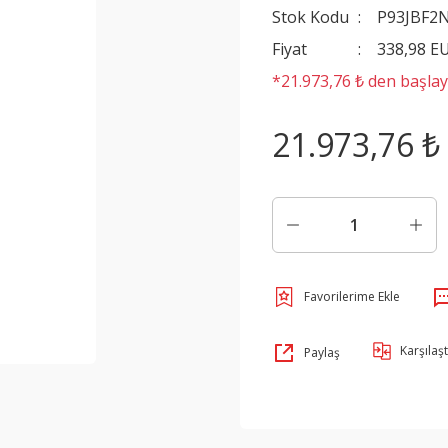
Stok Kodu
P93JBF2
Fiyat
338,98 E
*21.973,76 ₺ den başlaya
21.973,76 ₺
Karşılaşt
Paylaş