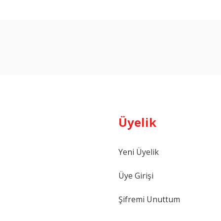
arda yetersiz gördüğünüz noktaları öneri formunu kullanarak tarafımıza ilet
Bu ürüne ilk yorumu siz yapın!
Yorum Yaz
Üyelik
Yeni Üyelik
Gönder
Üye Girişi
Şifremi Unuttum