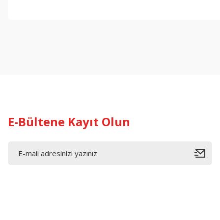
Bu ürünün fiyat bilgisi, resim, ürün açıklamalarında ve diğer konul
Görüş ve önerileriniz için teşekkür ederiz.
Ürün resmi kalitesiz, bozuk veya görüntülenemiyor.
Ürün açıklamasında eksik bilgiler bulunuyor.
Ürün bilgilerinde hatalar bulunuyor.
Ürün fiyatı diğer sitelerden daha pahalı.
Bu ürüne benzer farklı alternatifler olmalı.
E-Bültene Kayıt Olun