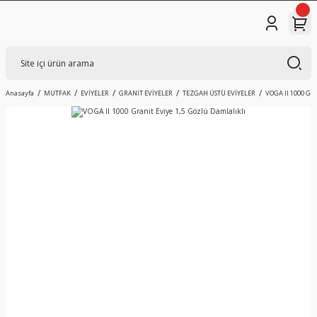
Anasayfa
MUTFAK
EVİYELER
GRANİT EVİYELER
TEZGAH ÜSTÜ EVİYELER
VOGA II 1000 Gra