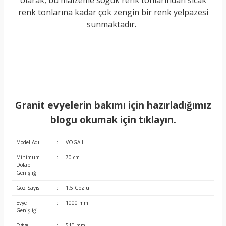
olarak, bu malzeme soğuk renk tonlarından sıcak
renk tonlarına kadar çok zengin bir renk yelpazesi
sunmaktadır.
Granit evyelerin bakımı için hazırladığımız
blogu okumak için tıklayın.
Model Adı
:
VOGA II
Minimum
:
70 cm
Dolap
Genişliği
Göz Sayısı
:
1,5 Gözlü
Evye
:
1000 mm
Genişliği
Eviye
:
510 mm