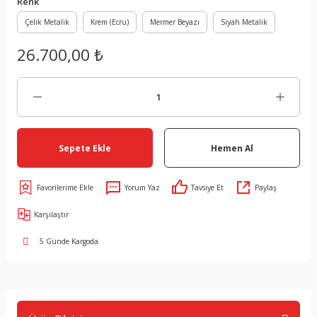
Renk
Çelik Metalik
Krem (Ecru)
Mermer Beyazı
Siyah Metalik
26.700,00 ₺
Sepete Ekle
Hemen Al
Yorum Yaz
Tavsiye Et
Paylaş
Karşılaştır
5 Günde Kargoda