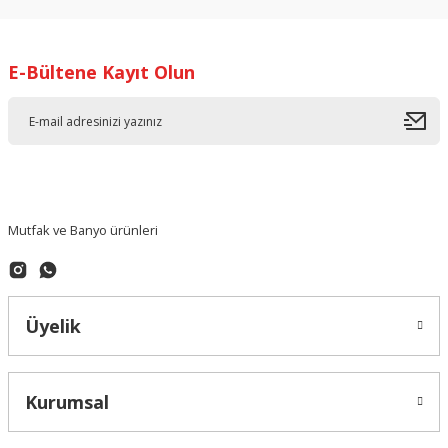
Ürün resmi kalitesiz, bozuk veya görüntülenemiyor.
Ürün açıklamasında eksik bilgiler bulunuyor.
E-Bültene Kayıt Olun
Ürün bilgilerinde hatalar bulunuyor.
Ürün fiyatı diğer sitelerden daha pahalı.
Bu ürüne benzer farklı alternatifler olmalı.
Mutfak ve Banyo ürünleri
Gönder
Üyelik
Kurumsal