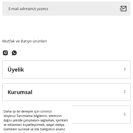
Bu ürüne benzer farklı alternatifler olmalı.
Mutfak ve Banyo ürünleri
Gönder
Üyelik
Kurumsal
Daha iyi bir deneyim için izninizi
Alışveriş
istiyoruz.Tanımlama bilgilerini; sitemizin
doğru şekilde çalışmasını sağlamak, içerikleri
ve reklamları kişiselleştirmek, sosyal medya
özellikleri sunmak ve site trafiğimizi analiz