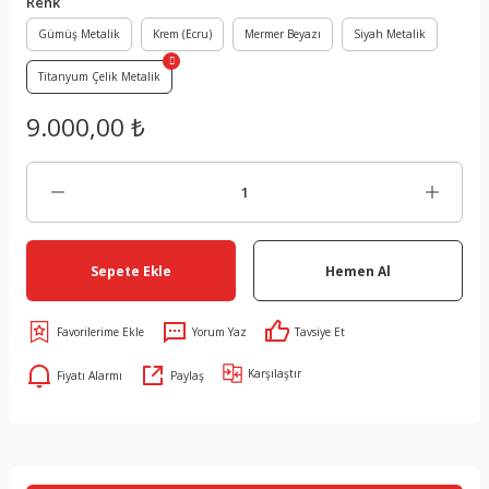
Renk
Gümüş Metalik
Krem (Ecru)
Mermer Beyazı
Siyah Metalik
Titanyum Çelik Metalik
9.000,00 ₺
Sepete Ekle
Hemen Al
Yorum Yaz
Tavsiye Et
Karşılaştır
Fiyatı Alarmı
Paylaş