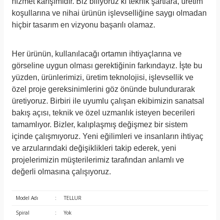
hizmet karışımıdır. Biz biliyoruz ki teknik şartlara, üretim
koşullarına ve nihai ürünün işlevselliğine saygı olmadan
hiçbir tasarım en vizyonu başarılı olamaz.
Her ürünün, kullanılacağı ortamın ihtiyaçlarına ve
görseline uygun olması gerektiğinin farkındayız. İşte bu
yüzden, ürünlerimizi, üretim teknolojisi, işlevsellik ve
özel proje gereksinimlerini göz önünde bulundurarak
üretiyoruz. Birbiri ile uyumlu çalışan ekibimizin sanatsal
bakış açısı, teknik ve özel uzmanlık isteyen becerileri
tamamlıyor. Bizler, kalıplaşmış değişmez bir sistem
içinde çalışmıyoruz. Yeni eğilimleri ve insanların ihtiyaç
ve arzularındaki değişiklikleri takip ederek, yeni
projelerimizin müşterilerimiz tarafından anlamlı ve
değerli olmasına çal
ışıyoruz.
Model Adı
:
TELLUR
Spiral
:
Yok