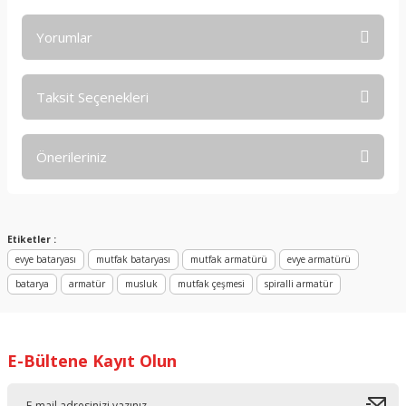
Yorumlar
Taksit Seçenekleri
Bu ürüne ilk yorumu siz yapın!
Önerileriniz
Yorum Yaz
Bu ürünün fiyat bilgisi, resim, ürün açıklamalarında ve diğer
konularda yetersiz gördüğünüz noktaları öneri formunu
kullanarak tarafımıza iletebilirsiniz.
Etiketler :
Görüş ve önerileriniz için teşekkür ederiz.
evye bataryası
mutfak bataryası
mutfak armatürü
evye armatürü
batarya
armatür
musluk
mutfak çeşmesi
spiralli armatür
Ürün resmi kalitesiz, bozuk veya görüntülenemiyor.
Ürün açıklamasında eksik bilgiler bulunuyor.
Ürün bilgilerinde hatalar bulunuyor.
E-Bültene Kayıt Olun
Ürün fiyatı diğer sitelerden daha pahalı.
Bu ürüne benzer farklı alternatifler olmalı.