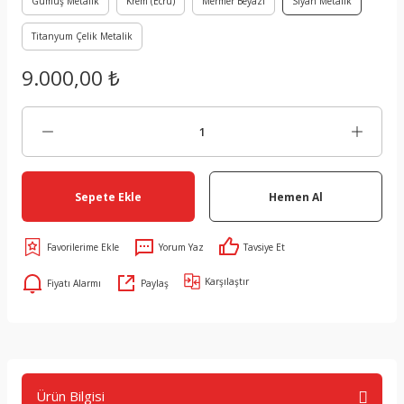
Gümüş Metalik
Krem (Ecru)
Mermer Beyazı
Siyah Metalik
Titanyum Çelik Metalik
9.000,00 ₺
Sepete Ekle
Hemen Al
Yorum Yaz
Tavsiye Et
Karşılaştır
Fiyatı Alarmı
Paylaş
Ürün Bilgisi