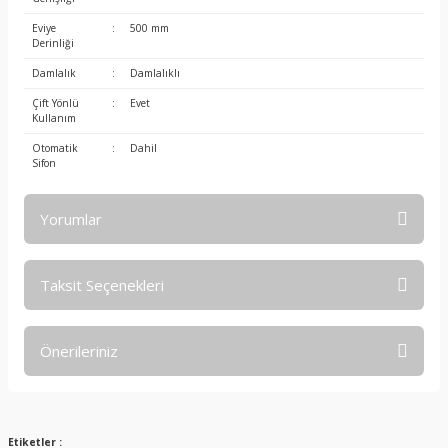
Eviye
:
500 mm
Derinliği
Damlalık
:
Damlalıklı
Çift Yönlü
:
Evet
Kullanım
Otomatik
:
Dahil
Sifon
Yorumlar
Taksit Seçenekleri
Bu ürüne ilk yorumu siz yapın!
Önerileriniz
Yorum Yaz
Bu ürünün fiyat bilgisi, resim, ürün açıklamalarında ve diğer
konularda yetersiz gördüğünüz noktaları öneri formunu
kullanarak tarafımıza iletebilirsiniz.
Etiketler :