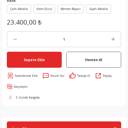
Renk
Çelik Metalik
Krem (Ecru)
Mermer Beyazı
Siyah Metalik
23.400,00 ₺
Sepete Ekle
Hemen Al
Yorum Yaz
Tavsiye Et
Paylaş
Karşılaştır
5 Günde Kargoda