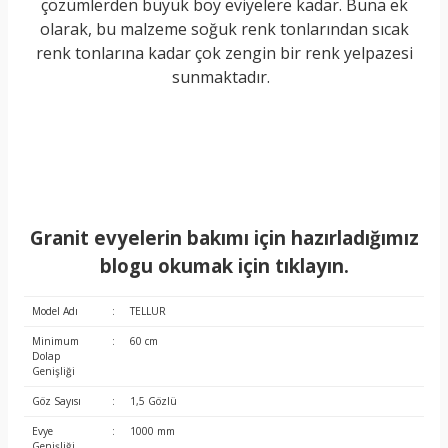
çözümlerden büyük boy eviyelere kadar. Buna ek
olarak, bu malzeme soğuk renk tonlarından sıcak
renk tonlarına kadar çok zengin bir renk yelpazesi
sunmaktadır.
Granit evyelerin bakımı için hazırladığımız
blogu okumak için tıklayın.
Model Adı
:
TELLUR
Minimum
:
60 cm
Dolap
Genişliği
Göz Sayısı
:
1,5 Gözlü
Evye
:
1000 mm
Genişliği