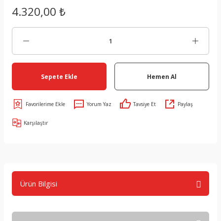
4.320,00 ₺
Sepete Ekle
Hemen Al
Yorum Yaz
Tavsiye Et
Paylaş
Karşılaştır
Ürün Bilgisi