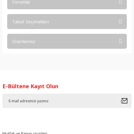
Yorumlar
Taksit Seçenekleri
Bu ürüne ilk yorumu siz yapın!
Önerileriniz
Yorum Yaz
Bu ürünün fiyat bilgisi, resim, ürün açıklamalarında ve diğer
konularda yetersiz gördüğünüz noktaları öneri formunu
kullanarak tarafımıza iletebilirsiniz.
Görüş ve önerileriniz için teşekkür ederiz.
E-Bültene Kayıt Olun
Ürün resmi kalitesiz, bozuk veya görüntülenemiyor.
Ürün açıklamasında eksik bilgiler bulunuyor.
Ürün bilgilerinde hatalar bulunuyor.
Ürün fiyatı diğer sitelerden daha pahalı.
Bu ürüne benzer farklı alternatifler olmalı.
Mutfak ve Banyo ürünleri