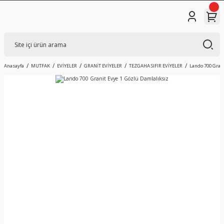
Anasayfa
MUTFAK
EVİYELER
GRANİT EVİYELER
TEZGAHA SIFIR EVİYELER
Lando 700 Grani