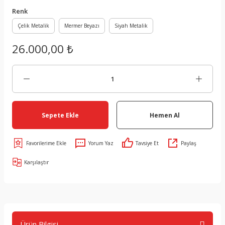
Renk
Çelik Metalik
Mermer Beyazı
Siyah Metalik
26.000,00 ₺
Sepete Ekle
Hemen Al
Yorum Yaz
Tavsiye Et
Paylaş
Karşılaştır
Ürün Bilgisi