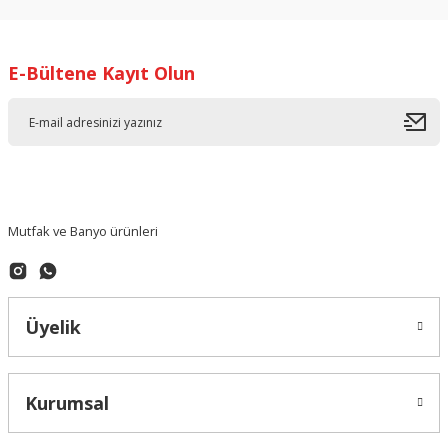
Ürün resmi kalitesiz, bozuk veya görüntülenemiyor.
Ürün açıklamasında eksik bilgiler bulunuyor.
E-Bültene Kayıt Olun
Ürün bilgilerinde hatalar bulunuyor.
Ürün fiyatı diğer sitelerden daha pahalı.
Bu ürüne benzer farklı alternatifler olmalı.
Mutfak ve Banyo ürünleri
Gönder
Üyelik
Kurumsal