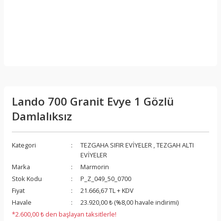
Lando 700 Granit Evye 1 Gözlü
Damlalıksız
Kategori
TEZGAHA SIFIR EVİYELER
,
TEZGAH ALTI
EVİYELER
Marka
Marmorin
Stok Kodu
P_Z_049_50_0700
Fiyat
21.666,67 TL + KDV
Havale
23.920,00 ₺ (%8,00 havale indirimi)
*2.600,00 ₺ den başlayan taksitlerle!