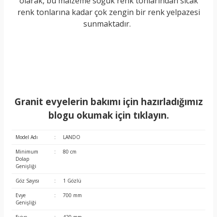
olarak, bu malzeme soğuk renk tonlarından sıcak
renk tonlarına kadar çok zengin bir renk yelpazesi
sunmaktadır.
Granit evyelerin bakımı için hazırladığımız
blogu okumak için tıklayın.
Model Adı
:
LANDO
Minimum
:
80 cm
Dolap
Genişliği
Göz Sayısı
:
1 Gözlü
Evye
:
700 mm
Genişliği