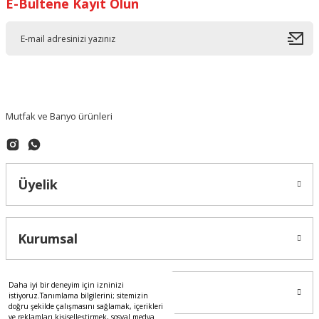
E-Bültene Kayıt Olun
Ürün resmi kalitesiz, bozuk veya görüntülenemiyor.
Ürün açıklamasında eksik bilgiler bulunuyor.
Ürün bilgilerinde hatalar bulunuyor.
Ürün fiyatı diğer sitelerden daha pahalı.
Bu ürüne benzer farklı alternatifler olmalı.
Mutfak ve Banyo ürünleri
Üyelik
Gönder
Kurumsal
Daha iyi bir deneyim için izninizi
Alışveriş
istiyoruz.Tanımlama bilgilerini; sitemizin
doğru şekilde çalışmasını sağlamak, içerikleri
ve reklamları kişiselleştirmek, sosyal medya