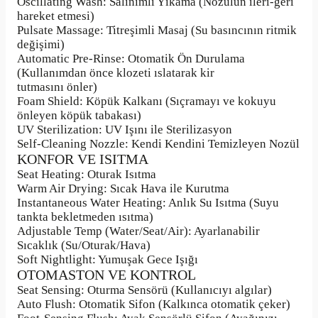
Oscillating Wash: Salınımlı Yıkama (Nozülün ileri-geri
hareket etmesi)
Pulsate Massage: Titreşimli Masaj (Su basıncının ritmik
değişimi)
Automatic Pre-Rinse: Otomatik Ön Durulama
(Kullanımdan önce klozeti ıslatarak kir
tutmasını önler)
Foam Shield: Köpük Kalkanı (Sıçramayı ve kokuyu
önleyen köpük tabakası)
UV Sterilization: UV Işını ile Sterilizasyon
Self-Cleaning Nozzle: Kendi Kendini Temizleyen Nozül
KONFOR VE ISITMA
Seat Heating: Oturak Isıtma
Warm Air Drying: Sıcak Hava ile Kurutma
Instantaneous Water Heating: Anlık Su Isıtma (Suyu
tankta bekletmeden ısıtma)
Adjustable Temp (Water/Seat/Air): Ayarlanabilir
Sıcaklık (Su/Oturak/Hava)
Soft Nightlight: Yumuşak Gece Işığı
OTOMASTON VE KONTROL
Seat Sensing: Oturma Sensörü (Kullanıcıyı algılar)
Auto Flush: Otomatik Sifon (Kalkınca otomatik çeker)