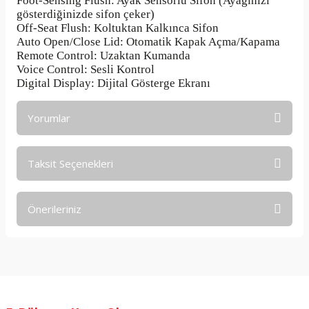
Foot-Sensing Flush: Ayak Sensörlü Sifon (Ayağınızı
gösterdiğinizde sifon çeker)
Off-Seat Flush: Koltuktan Kalkınca Sifon
Auto Open/Close Lid: Otomatik Kapak Açma/Kapama
Remote Control: Uzaktan Kumanda
Voice Control: Sesli Kontrol
Digital Display: Dijital Gösterge Ekranı
Yorumlar
Taksit Seçenekleri
Bu ürüne ilk yorumu siz yapın!
Önerileriniz
Yorum Yaz
Bu ürünün fiyat bilgisi, resim, ürün açıklamalarında ve diğer
konularda yetersiz gördüğünüz noktaları öneri formunu
kullanarak tarafımıza iletebilirsiniz.
Görüş ve önerileriniz için teşekkür ederiz.