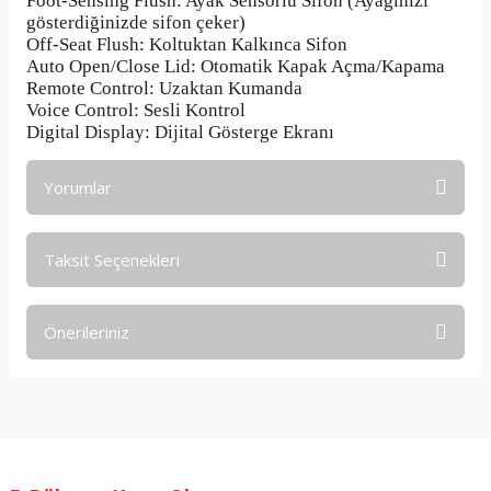
Foot-Sensing Flush: Ayak Sensörlü Sifon (Ayağınızı
gösterdiğinizde sifon çeker)
Off-Seat Flush: Koltuktan Kalkınca Sifon
Auto Open/Close Lid: Otomatik Kapak Açma/Kapama
Remote Control: Uzaktan Kumanda
Voice Control: Sesli Kontrol
Digital Display: Dijital Gösterge Ekranı
Yorumlar
Taksit Seçenekleri
Bu ürüne ilk yorumu siz yapın!
Önerileriniz
Yorum Yaz
Bu ürünün fiyat bilgisi, resim, ürün açıklamalarında ve diğer
konularda yetersiz gördüğünüz noktaları öneri formunu
kullanarak tarafımıza iletebilirsiniz.
Görüş ve önerileriniz için teşekkür ederiz.