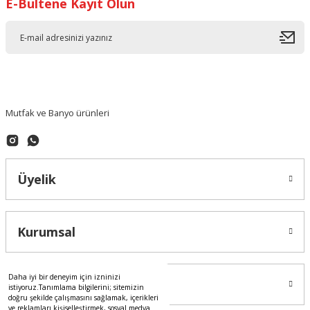
E-Bültene Kayıt Olun
Ürün resmi kalitesiz, bozuk veya görüntülenemiyor.
Ürün açıklamasında eksik bilgiler bulunuyor.
Ürün bilgilerinde hatalar bulunuyor.
Ürün fiyatı diğer sitelerden daha pahalı.
Bu ürüne benzer farklı alternatifler olmalı.
Mutfak ve Banyo ürünleri
Üyelik
Gönder
Kurumsal
Daha iyi bir deneyim için izninizi
Alışveriş
istiyoruz.Tanımlama bilgilerini; sitemizin
doğru şekilde çalışmasını sağlamak, içerikleri
ve reklamları kişiselleştirmek, sosyal medya