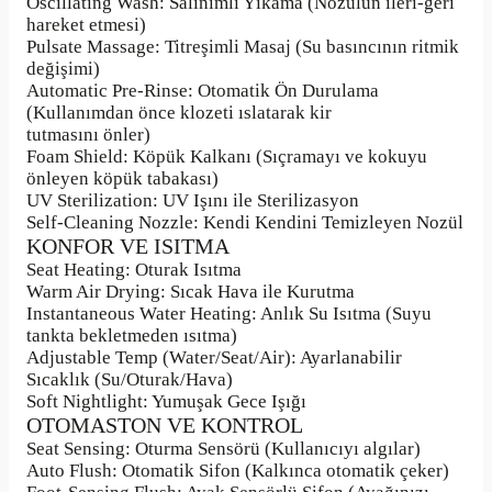
Oscillating Wash: Salınımlı Yıkama (Nozülün ileri-geri
hareket etmesi)
Pulsate Massage: Titreşimli Masaj (Su basıncının ritmik
değişimi)
Automatic Pre-Rinse: Otomatik Ön Durulama
(Kullanımdan önce klozeti ıslatarak kir
tutmasını önler)
Foam Shield: Köpük Kalkanı (Sıçramayı ve kokuyu
önleyen köpük tabakası)
UV Sterilization: UV Işını ile Sterilizasyon
Self-Cleaning Nozzle: Kendi Kendini Temizleyen Nozül
KONFOR VE ISITMA
Seat Heating: Oturak Isıtma
Warm Air Drying: Sıcak Hava ile Kurutma
Instantaneous Water Heating: Anlık Su Isıtma (Suyu
tankta bekletmeden ısıtma)
Adjustable Temp (Water/Seat/Air): Ayarlanabilir
Sıcaklık (Su/Oturak/Hava)
Soft Nightlight: Yumuşak Gece Işığı
OTOMASTON VE KONTROL
Seat Sensing: Oturma Sensörü (Kullanıcıyı algılar)
Auto Flush: Otomatik Sifon (Kalkınca otomatik çeker)