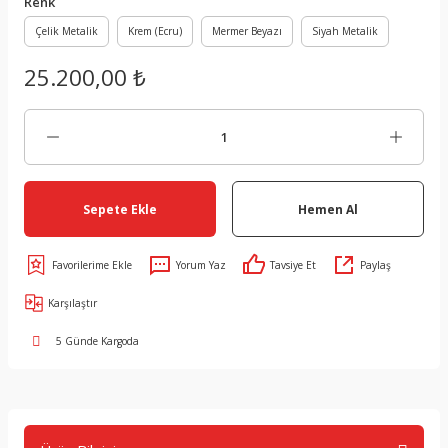
Renk
Çelik Metalik
Krem (Ecru)
Mermer Beyazı
Siyah Metalik
25.200,00 ₺
Sepete Ekle
Hemen Al
Yorum Yaz
Tavsiye Et
Paylaş
Karşılaştır
5 Günde Kargoda