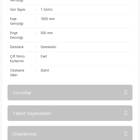
Genişliği
Göz Sayısı
:
1 Gözlü
Evye
:
1000 mm
Genişliği
Eviye
:
500 mm
Derinliği
Damlalık
:
Damlalıklı
Çift Yönlü
:
Evet
Kullanım
Otomatik
:
Dahil
Sifon
Yorumlar
Taksit Seçenekleri
Bu ürüne ilk yorumu siz yapın!
Önerileriniz
Yorum Yaz