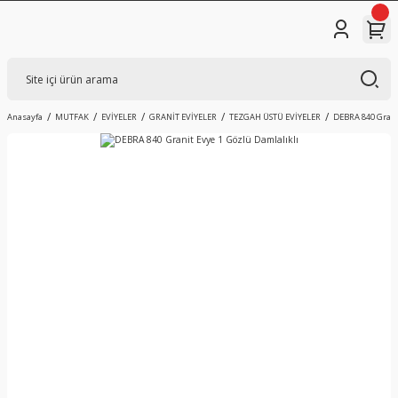
Anasayfa
MUTFAK
EVİYELER
GRANİT EVİYELER
TEZGAH ÜSTÜ EVİYELER
DEBRA 840 Grani