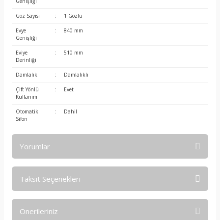
Genişliği
Göz Sayısı
:
1 Gözlü
Evye
:
840 mm
Genişliği
Eviye
:
510 mm
Derinliği
Damlalık
:
Damlalıklı
Çift Yönlü
:
Evet
Kullanım
Otomatik
:
Dahil
Sifon
Yorumlar
Taksit Seçenekleri
Bu ürüne ilk yorumu siz yapın!
Önerileriniz
Yorum Yaz