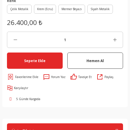
Renk
Çelik Metalik
Krem (Ecru)
Mermer Beyazı
Siyah Metalik
26.400,00 ₺
Sepete Ekle
Hemen Al
Yorum Yaz
Tavsiye Et
Paylaş
Karşılaştır
5 Günde Kargoda