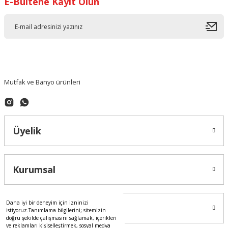
E-Bültene Kayıt Olun
Ürün bilgilerinde hatalar bulunuyor.
Ürün fiyatı diğer sitelerden daha pahalı.
Bu ürüne benzer farklı alternatifler olmalı.
Mutfak ve Banyo ürünleri
Gönder
Üyelik
Kurumsal
Daha iyi bir deneyim için izninizi
Alışveriş
istiyoruz.Tanımlama bilgilerini; sitemizin
doğru şekilde çalışmasını sağlamak, içerikleri
ve reklamları kişiselleştirmek, sosyal medya