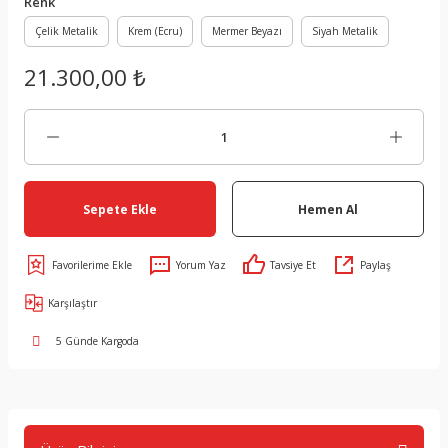
Renk
Çelik Metalik
Krem (Ecru)
Mermer Beyazı
Siyah Metalik
21.300,00 ₺
Sepete Ekle
Hemen Al
Yorum Yaz
Tavsiye Et
Paylaş
Karşılaştır
5 Günde Kargoda