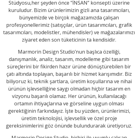
Stüdyosu,her şeyden önce
"İNSAN” konsepti üzerine
kuruludur. Bizim ürünlerimizin gizli ana tasarımcıları,
bünyemizde ve birçok mağazamızda
çalışan
profesyonellerimiz (satışçılar, ürün tasarımcıları, grafik
tasarımcıları, modelistler, mühendisler)
ve mağazalarımızı
ziyaret eden son tüketicinin ta kendisidir.
Marmorin Design Studio’nun başlıca özelliği,
danışmanlık, analiz, tasarım, modelleme gibi tasarım
süreçlerini bir fikirden hazır ürüne dönüştürebilen bir
çatı
altında toplayan, başarılı bir hizmet karışımıdır. Biz
biliyoruz ki, teknik şartlara, üretim koşullarına ve nihai
ürünün
işlevselliğine saygı olmadan hiçbir tasarım en
vizyonu başarılı olamaz.
Her ürünün, kullanılacağı
ortamın ihtiyaçlarına ve görseline uygun olması
gerektiğinin farkındayız. İşte bu yüzden,
ürünlerimizi,
üretim teknolojisi, işlevsellik ve özel proje
gereksinimlerini göz önünde bulundurarak üretiyoruz.
Marmorin Design Studio, birbiri ile uyumlu çalışan