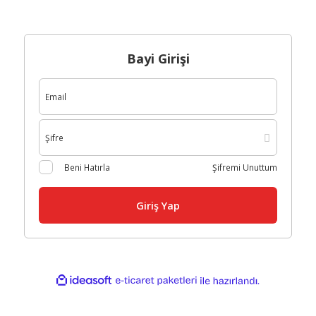
Bayi Girişi
Şifremi Unuttum
Beni Hatırla
Giriş Yap
ideasoft
ile
e-
hazırlandı.
ticaret
paketleri